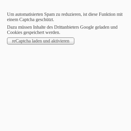
Um automatisierten Spam zu reduzieren, ist diese Funktion mit
einem Captcha geschützt.
Dazu müssen Inhalte des Drittanbieters Google geladen und
Cookies gespeichert werden.
Gartenbauverein Halsbach
Unser Verein für Obst- und
Gartenbau, Förderung der
Landschaftspflege und
Umweltschutz
Wir sind auch auf Instagram: