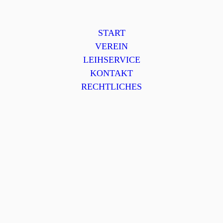
START
VEREIN
LEIHSERVICE
KONTAKT
RECHTLICHES
Herzlich Willkommen
auf der Homepage des Gartenbauvereins
Halsbac
h
Aktuelles
01.09.2024
Obstpressen des Gartenbauvereins 2024
Obstpressen für Mitglieder an den Samstagen 7. und 21.
September sowie am 12. Oktober in Hollerberg 42.