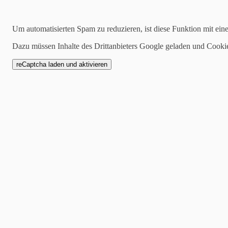
09.06.2026
Um automatisierten Spam zu reduzieren, ist diese Funktion mit ein
Pflanzenausgabe Kohlra
Dazu müssen Inhalte des Drittanbieters Google geladen und Cooki
Juni 2026 am Kinderga